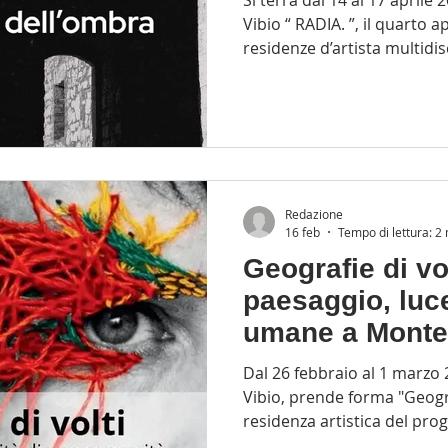
Si terrà dal 14 al 17 aprile 2026 a Monte Castello di
Vibio “ RADIA. ”, il quarto 
residenze d’artista multidis
della luce. L’iniziativa, c
incastonato nel luminoso p
del Tevere come palcoscen
artistica, si svolgerà fino 
nell’ambito del progetto 
Terra di Luce”, finanziato d
Redazione
16 feb
Tempo di lettura: 2
Geografie di vol
paesaggio, luce
umane a Monte 
Vibio
Dal 26 febbraio al 1 marzo 2026 a Monte Cas
Vibio, prende forma "Geograf
residenza artistica del pro
configura come un percors