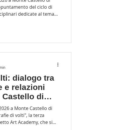
appuntamento del ciclo di
ciplinari dedicate al tema
he promuove il borgo umbro
aesaggio della Media Valle
ico di sperimentazione
a maggio 2026 inserendosi
PNRR “MCDV Art Academy –
al Ministero della Cultura
 min
ti: dialogo tra
 e relazioni
Castello di
tello di
ie di volti", la terza
getto Art Academy, che si
o condiviso di