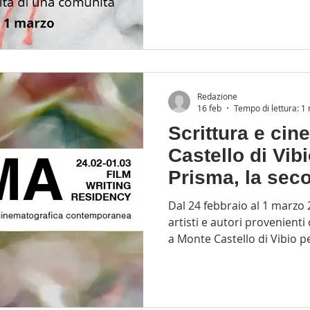
osservazione, ascolto e rela
Un’esperienza che mette al 
e le relazioni umane che attraversano e abitano il
borgo, restituendo uno sgu
consapevole su chi lo vive
Protagonisti della residenza
Redazione
16 feb
Tempo di lettura: 1
Scrittura e ci
Castello di Vibi
Prisma, la sec
artistica del pr
Dal 24 febbraio al 1 marzo 
Academy
artisti e autori provenienti da tutta 
a Monte Castello di Vibio pe
la nuova residenza artistica
sceneggiatore, produttore 
Rocca , dedicata alla scrittu
un progetto che intreccia 