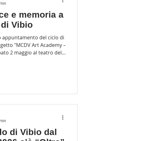
 min
ce e memoria a
di Vibio
mo appuntamento del ciclo di
rogetto "MCDV Art Academy –
bato 2 maggio al teatro della
rile al 2 maggio 2026, a
, la residenza d’artista
amento del ciclo di
dedicate al tema della luce,
 borgo umbro, incastonato
a Media Valle del Tevere,
 min
o di Vibio dal