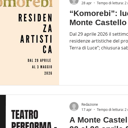
28 apr
Tempo di lettura: 2
“Komorebi”: lu
Monte Castello 
Dal 29 aprile 2026 il setti
residenze artistiche del p
Terra di Luce”; chiusura sa
Concordia Si terrà dal 29 ap
Monte Castello di Vibio (PG)
“Komorebi”, settimo appunt
residenze multidisciplinari 
pensate per promuovere il
nel luminoso paesaggio dell
Redazione
17 apr
Tempo di lettura: 2
A Monte Castell